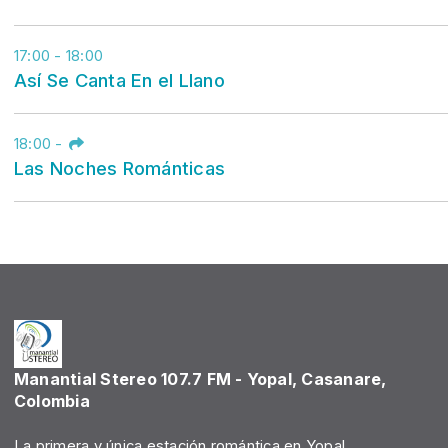
17:00 - 18:00
Así Se Canta En el Llano
18:00
-
Las Noches Románticas
Manantial Stereo 107.7 FM - Yopal, Casanare,
Colombia
La primera y única estación romántica en Yopal.