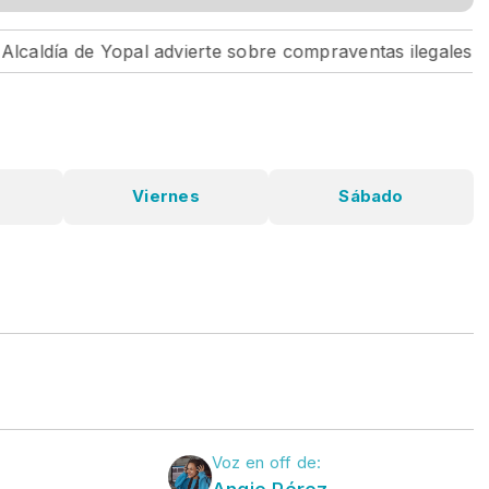
ldía de Yopal advierte sobre compraventas ilegales en Ci
Viernes
Sábado
Voz en off de:
Angie Pérez