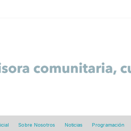
 Ever Really Loved A Woman - Saxophone Version
icial
Sobre Nosotros
Noticias
Programación