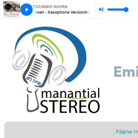
TOCANDO AHORA
ally Loved A Woman - Saxophone Version
Instrumental Dreams - Have You
Página In