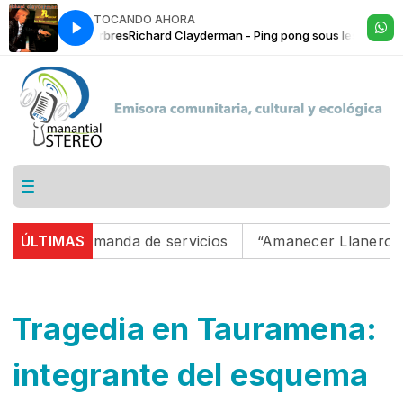
TOCANDO AHORA
g sous les arbres
Richard Clayderman - Ping pong sous les arbres
a demanda de servicios
ÚLTIMAS
“Amanecer Llanero”: un sueño
Tragedia en Tauramena:
integrante del esquema