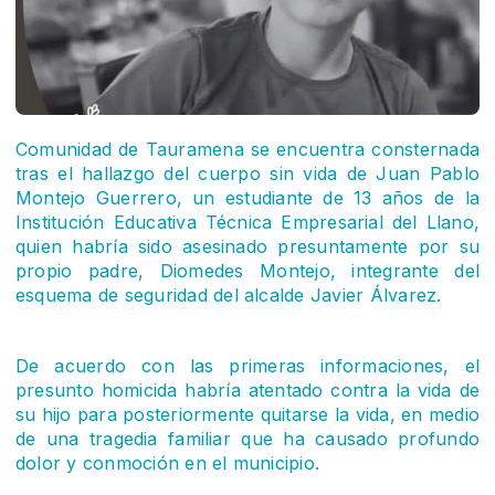
Comunidad de Tauramena se encuentra consternada
tras el hallazgo del cuerpo sin vida de Juan Pablo
Montejo Guerrero, un estudiante de 13 años de la
Institución Educativa Técnica Empresarial del Llano,
quien habría sido asesinado presuntamente por su
propio padre, Diomedes Montejo, integrante del
esquema de seguridad del alcalde Javier Álvarez.
De acuerdo con las primeras informaciones, el
presunto homicida habría atentado contra la vida de
su hijo para posteriormente quitarse la vida, en medio
de una tragedia familiar que ha causado profundo
dolor y conmoción en el municipio.