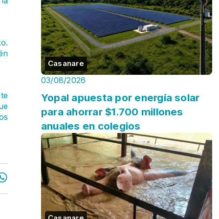
la
o.
én
Casanare
03/08/2026
te
Yopal apuesta por energía solar
que
para ahorrar $1.700 millones
os
anuales en colegios
Casanare