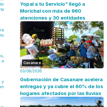
Yopal a tu Servicio” llegó a
do
ta
Morichal con más de 960
atenciones y 30 entidades
ra
to
s,
 a
Casanare
03/08/2026
Gobernación de Casanare acelera
 y
entregas y ya cubre el 60% de los
en
hogares afectados por las lluvias