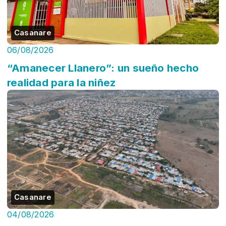
Casanare
06/08/2026
“Amanecer Llanero”: un sueño hecho
realidad para la niñez
Casanare
04/08/2026