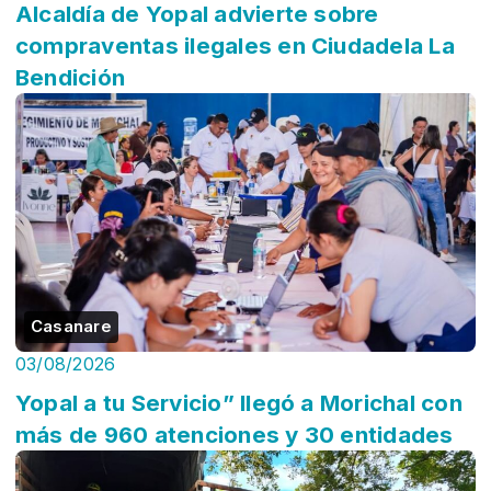
Alcaldía de Yopal advierte sobre
compraventas ilegales en Ciudadela La
Bendición
Casanare
03/08/2026
Yopal a tu Servicio” llegó a Morichal con
más de 960 atenciones y 30 entidades